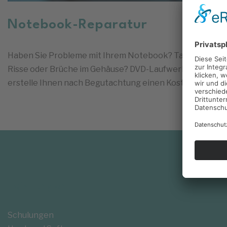
Notebook-Reparatur
Haben Sie Probleme mit Ihrem Notebook? Tastatur defe
Risse oder Brüche im Gehäuse? DVD-Laufwerk defekt? Um
erstelle Ihnen nach Begutachtung einen Kostenvoransch
Leistungen
Schulungen