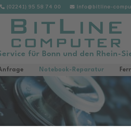
(02241) 95 58 74 00
info@bitline-compu
Service für Bonn und den Rhein-Si
Anfrage
Notebook-Reparatur
Fer