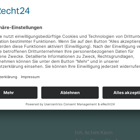
kt? Displayfehler? Probleme mit dem Stromanschluss?
rüstung auf SSD? Ich schaue mir Ihr Gerät gerne an und
lag. Es werden Geräte aller Hersteller angenommen.
Kontakt
Inh. Achim Klein